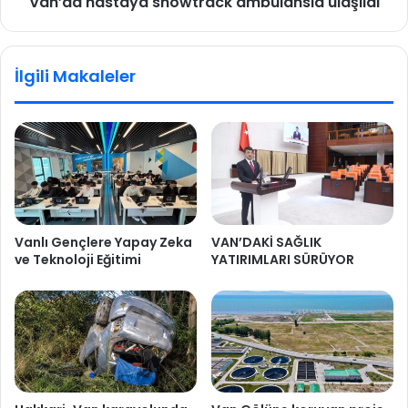
Van’da hastaya snowtrack ambulansla ulaşıldı
İlgili Makaleler
Vanlı Gençlere Yapay Zeka
VAN’DAKİ SAĞLIK
ve Teknoloji Eğitimi
YATIRIMLARI SÜRÜYOR