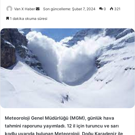
Bir
Van X Haber
Son güncelleme: Şubat 7, 2024
0
321
e-
1 dakika okuma süresi
posta
göndermek
Meteoroloji Genel Müdürlüğü (MGM), günlük hava
tahmini raporunu yayımladı. 12 il için turuncu ve sarı
kodlu uyarıda bulunan Meteoroloji, Doğu Karadeniz ile