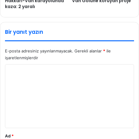
Hakkari-Van karayolunda
Van Gölüne koruyan proje
kaza: 2 yaralı
Bir yanıt yazın
E-posta adresiniz yayınlanmayacak.
Gerekli alanlar
*
ile
işaretlenmişlerdir
Y
o
r
u
m
*
Ad
*