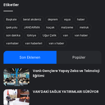
Etiketler
Başkale
berat akdeniz
deprem
eşya
haber
ipekyolu
JANDARMA
kaçak
malzeme
metruk
son dakika
türkiye
Uğur Çelik
van
van haber
vanhaber
van haberleri
van x haber
Son Eklenen
Popüler
Vanlı Gençlere Yapay Zeka ve Teknoloji
Eğitimi
VAN’DAKİ SAĞLIK YATIRIMLARI SÜRÜYOR