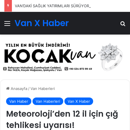
VAN’DAKİ SAĞLIK YATIRIMLARI SÜRÜYOR
Van X Haber
Menü
Ar
Anasayfa
/
Van Haberleri
Van Haber
Van Haberleri
Van X Haber
Meteoroloji’den 12 il için çığ
tehlikesi uyarısı!