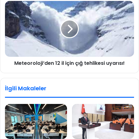
Meteoroloji’den 12 il için çığ tehlikesi uyarısı!
İlgili Makaleler