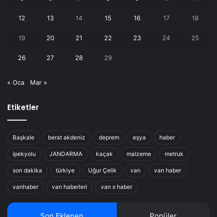
12
13
14
15
16
17
18
19
20
21
22
23
24
25
26
27
28
29
« Oca
Mar »
Etiketler
Başkale
berat akdeniz
deprem
eşya
haber
ipekyolu
JANDARMA
kaçak
malzeme
metruk
son dakika
türkiye
Uğur Çelik
van
van haber
vanhaber
van haberleri
van x haber
Son Eklenen
Popüler