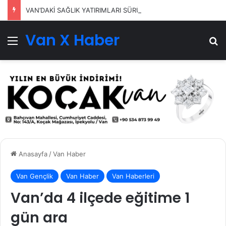
VAN’DAKİ SAĞLIK YATIRIMLARI SÜRÜYOR
Van X Haber
Menü
Ar
Anasayfa
/
Van Haber
Van Gençlik
Van Haber
Van Haberleri
Van’da 4 ilçede eğitime 1
gün ara