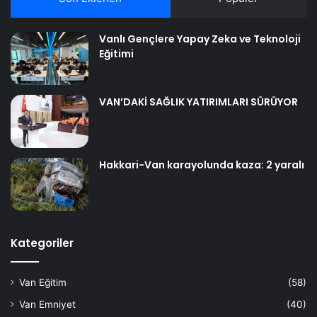
Vanlı Gençlere Yapay Zeka ve Teknoloji
Eğitimi
VAN’DAKİ SAĞLIK YATIRIMLARI SÜRÜYOR
Hakkari-Van karayolunda kaza: 2 yaralı
Kategoriler
Van Eğitim
(58)
Van Emniyet
(40)