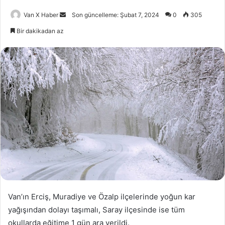
Bir
Van X Haber
Son güncelleme: Şubat 7, 2024
0
305
e-
Bir dakikadan az
posta
göndermek
Van’ın Erciş, Muradiye ve Özalp ilçelerinde yoğun kar
yağışından dolayı taşımalı, Saray ilçesinde ise tüm
okullarda eğitime 1 gün ara verildi.