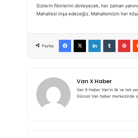
Sizlerin fikirlerini dinleyecek, her zaman yanı
Mahallesi inşa edeceğiz. Mahallemizin her köşesi
Facebook
X
LinkedIn
Tumblr
Pint
Paylaş
Van X Haber
Van X Haber Van'ın ilk ve tek y
Güncel Van haber merkezinde s