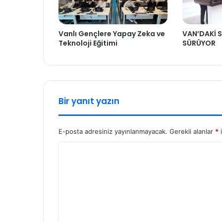
Vanlı Gençlere Yapay Zeka ve
VAN’DAKİ S
Teknoloji Eğitimi
SÜRÜYOR
Bir yanıt yazın
E-posta adresiniz yayınlanmayacak.
Gerekli alanlar
*
i
Y
o
r
u
m