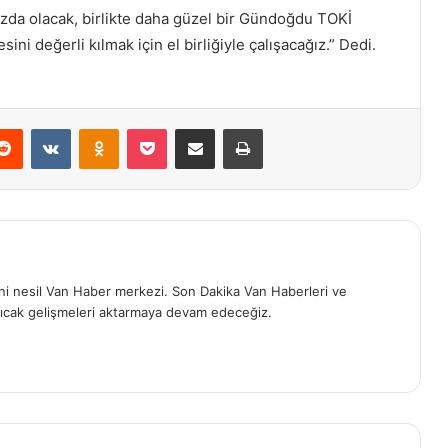
nızda olacak, birlikte daha güzel bir Gündoğdu TOKİ
ni değerli kılmak için el birliğiyle çalışacağız.” Dedi.
erest
Reddit
VKontakte
Odnoklassniki
Pocket
E-Posta ile paylaş
Yazdır
eni nesil Van Haber merkezi. Son Dakika Van Haberleri ve
ıcak gelişmeleri aktarmaya devam edeceğiz.