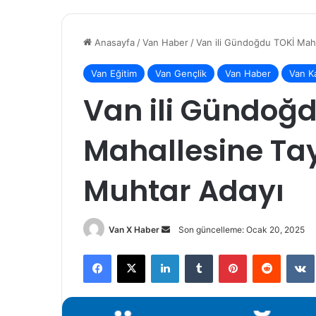
Anasayfa
/
Van Haber
/
Van ili Gündoğdu TOKİ Mah
Van Eğitim
Van Gençlik
Van Haber
Van K
Van ili Gündoğd
Mahallesine Ta
Muhtar Adayı
Bir
Van X Haber
Son güncelleme: Ocak 20, 2025
e-
Facebook
X
LinkedIn
Tumblr
Pinterest
Reddit
posta
göndermek