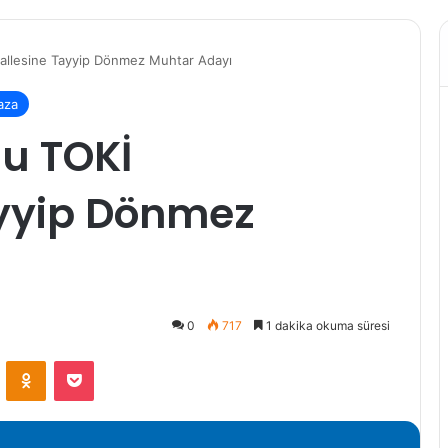
allesine Tayyip Dönmez Muhtar Adayı
aza
u TOKİ
yyip Dönmez
0
717
1 dakika okuma süresi
VKontakte
Odnoklassniki
Pocket