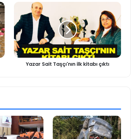
Yazar Sait Taşçı'nın ilk kitabı çıktı