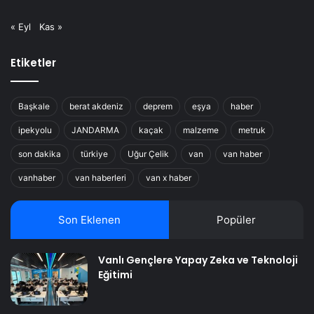
« Eyl
Kas »
Etiketler
Başkale
berat akdeniz
deprem
eşya
haber
ipekyolu
JANDARMA
kaçak
malzeme
metruk
son dakika
türkiye
Uğur Çelik
van
van haber
vanhaber
van haberleri
van x haber
Son Eklenen
Popüler
Vanlı Gençlere Yapay Zeka ve Teknoloji
Eğitimi