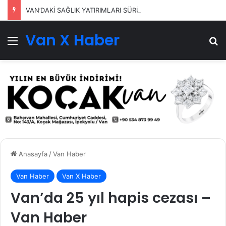
VAN’DAKİ SAĞLIK YATIRIMLARI SÜRÜYOR
Van X Haber
Menü
Ar
Anasayfa
/
Van Haber
Van Haber
Van X Haber
Van’da 25 yıl hapis cezası –
Van Haber