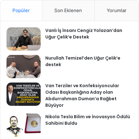
Popüler
Son Eklenen
Yorumlar
Vanlı İş İnsanı Cengiz Yolazan’dan
Uğur Çelik’e Destek
Nurullah Temizel’den Uğur Çelik’e
destek
Van Terziler ve Konfeksiyoncular
Odası Başkanlığına Aday olan
Abdurrahman Duman’a Rağbet
Büyüyor
Nikola Tesla Bilim ve İnovasyon Ödülü
Sahibini Buldu