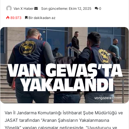
Bir
Van X Haber
Son güncelleme: Ekim 12, 2025
0
e-
89.973
Bir dakikadan az
posta
göndermek
Van İl Jandarma Komutanlığı İstihbarat Şube Müdürlüğü ve
JASAT tarafından “Aranan Şahısların Yakalanmasına
Yönelik” yapılan çalışmalar neticesinde, “Uyuşturucu ve