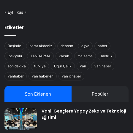
« Eyl
Kas »
Etiketler
Başkale
berat akdeniz
deprem
eşya
haber
ipekyolu
JANDARMA
kaçak
malzeme
metruk
son dakika
türkiye
Uğur Çelik
van
van haber
vanhaber
van haberleri
van x haber
Son Eklenen
Popüler
Vanlı Gençlere Yapay Zeka ve Teknoloji
Eğitimi