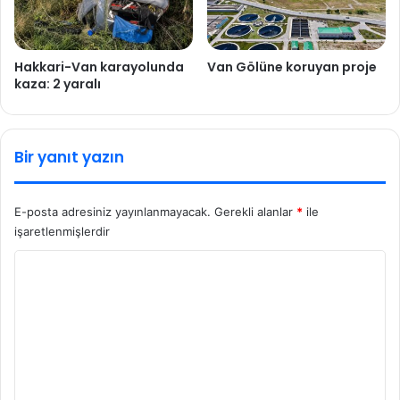
Hakkari-Van karayolunda
Van Gölüne koruyan proje
kaza: 2 yaralı
Bir yanıt yazın
E-posta adresiniz yayınlanmayacak.
Gerekli alanlar
*
ile
işaretlenmişlerdir
Y
o
r
u
m
*