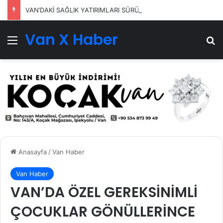
VAN’DAKİ SAĞLIK YATIRIMLARI SÜRÜYOR
Van X Haber
Menü
Ar
Anasayfa
/
Van Haber
Van Haber
VAN’DA ÖZEL GEREKSİNİMLİ
ÇOCUKLAR GÖNÜLLERİNCE