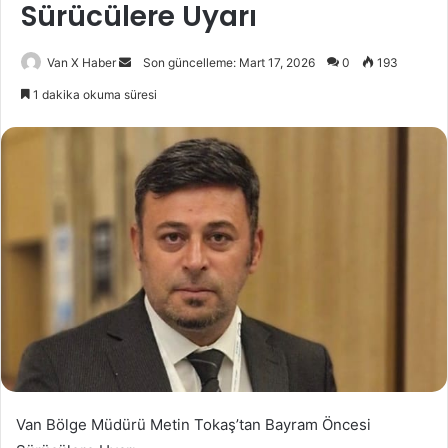
Sürücülere Uyarı
Bir
Van X Haber
Son güncelleme: Mart 17, 2026
0
193
e-
1 dakika okuma süresi
posta
göndermek
Van Bölge Müdürü Metin Tokaş’tan Bayram Öncesi