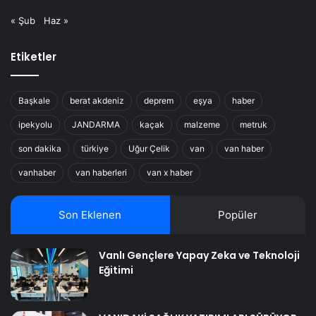
« Şub
Haz »
Etiketler
Başkale
berat akdeniz
deprem
eşya
haber
ipekyolu
JANDARMA
kaçak
malzeme
metruk
son dakika
türkiye
Uğur Çelik
van
van haber
vanhaber
van haberleri
van x haber
Son Eklenen
Popüler
Vanlı Gençlere Yapay Zeka ve Teknoloji
Eğitimi