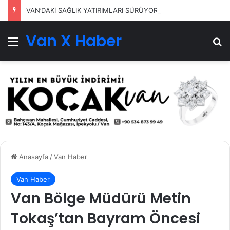
VAN’DAKİ SAĞLIK YATIRIMLARI SÜRÜYOR
Van X Haber
Menü
Ar
Anasayfa
/
Van Haber
Van Haber
Van Bölge Müdürü Metin
Tokaş’tan Bayram Öncesi