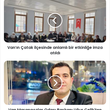
Van’ın Çatak ilçesinde anlamlı bir etkinliğe imza
atıldı
Van Marangozlar Odası Başkanı Uğur Çelik’ten