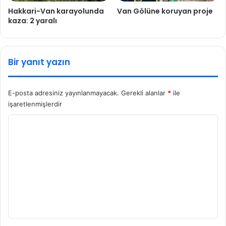
Hakkari-Van karayolunda
Van Gölüne koruyan proje
kaza: 2 yaralı
Bir yanıt yazın
E-posta adresiniz yayınlanmayacak.
Gerekli alanlar
*
ile
işaretlenmişlerdir
Y
o
r
u
m
*