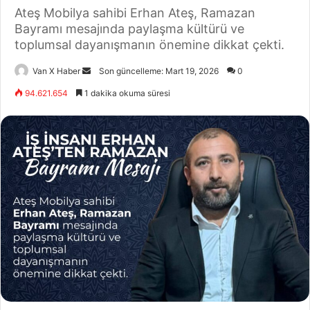
Ateş Mobilya sahibi Erhan Ateş, Ramazan
Bayramı mesajında paylaşma kültürü ve
toplumsal dayanışmanın önemine dikkat çekti.
Bir
Van X Haber
Son güncelleme: Mart 19, 2026
0
e-
94.621.654
1 dakika okuma süresi
posta
göndermek