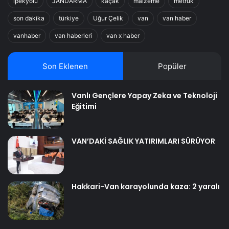
ipekyolu
JANDARMA
kaçak
malzeme
metruk
son dakika
türkiye
Uğur Çelik
van
van haber
vanhaber
van haberleri
van x haber
Son Eklenen
Popüler
Vanlı Gençlere Yapay Zeka ve Teknoloji
Eğitimi
VAN’DAKİ SAĞLIK YATIRIMLARI SÜRÜYOR
Hakkari-Van karayolunda kaza: 2 yaralı