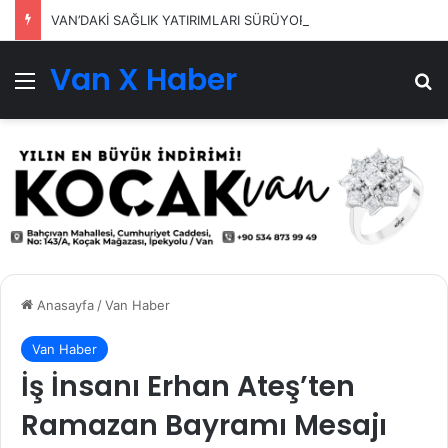
VAN’DAKİ SAĞLIK YATIRIMLARI SÜRÜYOR
Van X Haber
Menü
Ar
Anasayfa
/
Van Haber
Van Haber
İş İnsanı Erhan Ateş’ten
Ramazan Bayramı Mesajı