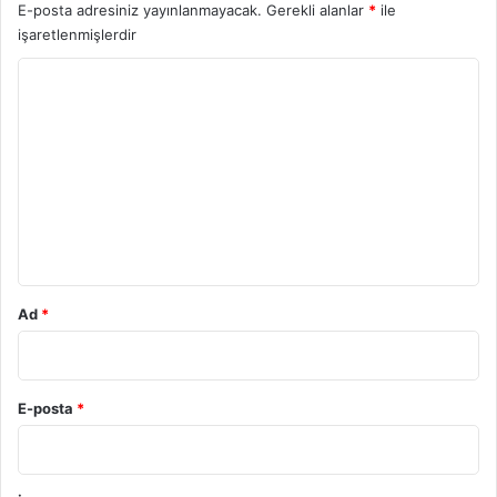
E-posta adresiniz yayınlanmayacak.
Gerekli alanlar
*
ile
işaretlenmişlerdir
Y
o
r
u
m
*
Ad
*
E-posta
*