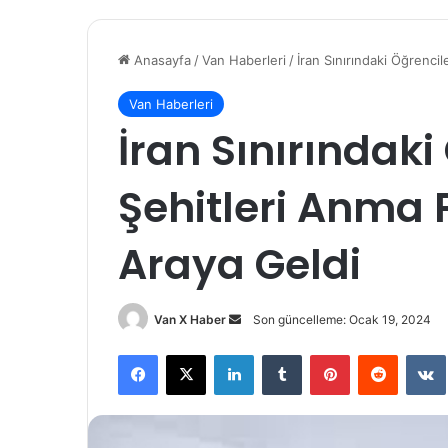
Anasayfa
/
Van Haberleri
/
İran Sınırındaki Öğrenci
Van Haberleri
İran Sınırındaki
Şehitleri Anma 
Araya Geldi
Bir
Van X Haber
Son güncelleme: Ocak 19, 2024
e-
Facebook
X
LinkedIn
Tumblr
Pinterest
Reddit
posta
göndermek