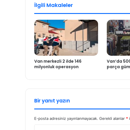
İlgili Makaleler
Van merkezli 2 ilde 146
Van’da 500
milyonluk operasyon
parça güm
Bir yanıt yazın
E-posta adresiniz yayınlanmayacak.
Gerekli alanlar
*
i
Y