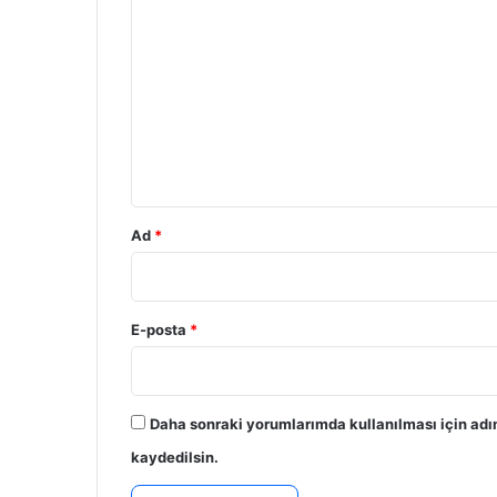
o
r
u
m
*
Ad
*
E-posta
*
Daha sonraki yorumlarımda kullanılması için adı
kaydedilsin.