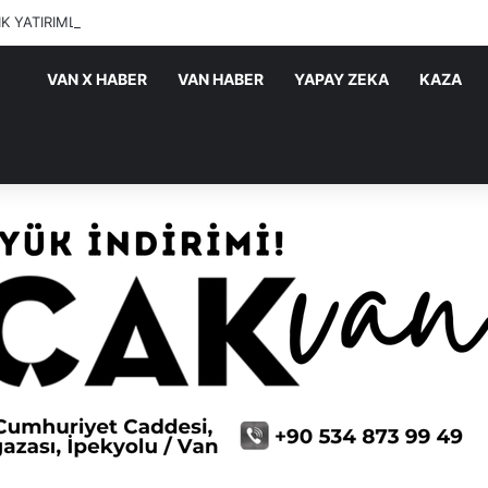
IK YATIRIMLARI SÜRÜYOR
VAN X HABER
VAN HABER
YAPAY ZEKA
KAZA