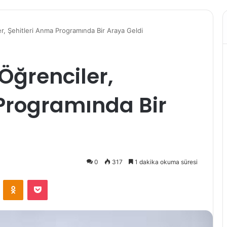
ler, Şehitleri Anma Programında Bir Araya Geldi
 Öğrenciler,
Programında Bir
0
317
1 dakika okuma süresi
VKontakte
Odnoklassniki
Pocket