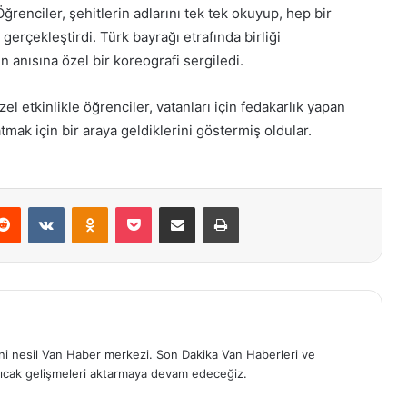
ğrenciler, şehitlerin adlarını tek tek okuyup, hep bir
erçekleştirdi. Türk bayrağı etrafında birliği
 anısına özel bir koreografi sergiledi.
l etkinlikle öğrenciler, vatanları için fedakarlık yapan
tmak için bir araya geldiklerini göstermiş oldular.
erest
Reddit
VKontakte
Odnoklassniki
Pocket
E-Posta ile paylaş
Yazdır
eni nesil Van Haber merkezi. Son Dakika Van Haberleri ve
ıcak gelişmeleri aktarmaya devam edeceğiz.