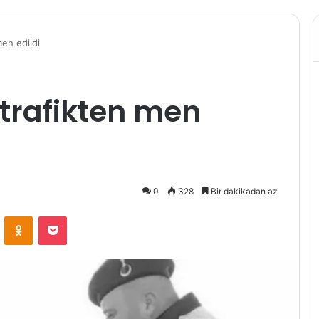
men edildi
trafikten men
0
328
Bir dakikadan az
VKontakte
Odnoklassniki
Pocket