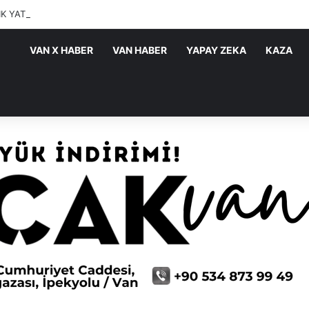
IK YATIRIMLARI SÜRÜYOR
VAN X HABER
VAN HABER
YAPAY ZEKA
KAZA