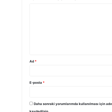
Y
o
r
u
m
*
Ad
*
E-posta
*
Daha sonraki yorumlarımda kullanılması için adı
kaydedilsin.