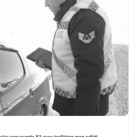
alar sonucunda 83 araç trafikten men edildi.