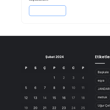
Etiketle
Şubat 2024
P
S
Ç
P
C
C
P
Başkale
1
2
3
4
eşya
5
6
7
8
9
10
11
JANDA
metruk
12
13
14
15
16
17
18
Uğur Çel
19
20
21
22
23
24
25