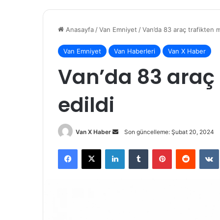
Anasayfa
/
Van Emniyet
/
Van’da 83 araç trafikten 
Van Emniyet
Van Haberleri
Van X Haber
Van’da 83 araç 
edildi
Bir
Van X Haber
Son güncelleme: Şubat 20, 2024
e-
Facebook
X
LinkedIn
Tumblr
Pinterest
Reddit
posta
göndermek