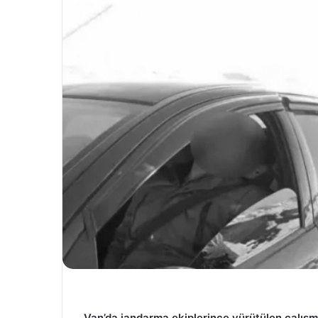
Van’da jandarma ekiplerince yürütülen çalışm