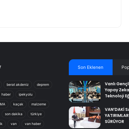
r
Son Eklenen
Pop
Vanlı Genç
berat akdeniz
deprem
Yapay Zeka
haber
ipekyolu
Teknoloji Eğ
RMA
kaçak
malzeme
VAN’DAKİ S
son dakika
türkiye
YATIRIMLAR
SÜRÜYOR
ik
van
van haber