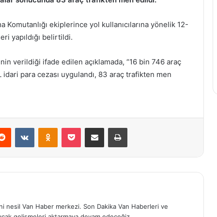
a Komutanlığı ekiplerince yol kullanıcılarına yönelik 12-
i yapıldığı belirtildi.
inin verildiği ifade edilen açıklamada, “16 bin 746 araç
L idari para cezası uygulandı, 83 araç trafikten men
erest
Reddit
VKontakte
Odnoklassniki
Pocket
E-Posta ile paylaş
Yazdır
eni nesil Van Haber merkezi. Son Dakika Van Haberleri ve
ıcak gelişmeleri aktarmaya devam edeceğiz.