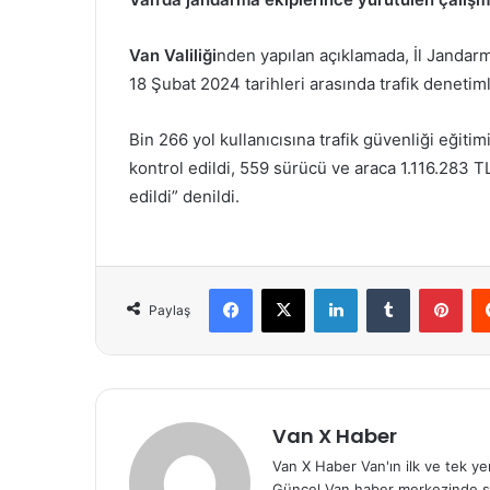
Van Valiliği
nden yapılan açıklamada, İl Jandarm
18 Şubat 2024 tarihleri arasında trafik denetimler
Bin 266 yol kullanıcısına trafik güvenliği eğitim
kontrol edildi, 559 sürücü ve araca 1.116.283 T
edildi” denildi.
Facebook
X
LinkedIn
Tumblr
Pint
Paylaş
Van X Haber
Van X Haber Van'ın ilk ve tek y
Güncel Van haber merkezinde s