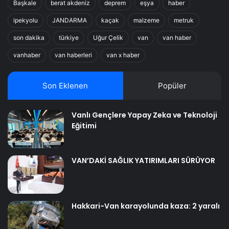
Başkale
berat akdeniz
deprem
eşya
haber
ipekyolu
JANDARMA
kaçak
malzeme
metruk
son dakika
türkiye
Uğur Çelik
van
van haber
vanhaber
van haberleri
van x haber
Son Eklenen
Popüler
Vanlı Gençlere Yapay Zeka ve Teknoloji
Eğitimi
VAN’DAKİ SAĞLIK YATIRIMLARI SÜRÜYOR
Hakkari-Van karayolunda kaza: 2 yaralı