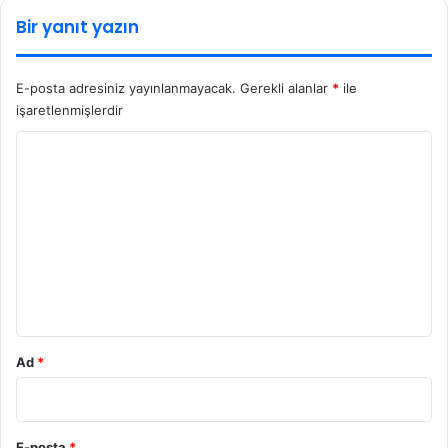
Bir yanıt yazın
E-posta adresiniz yayınlanmayacak.
Gerekli alanlar
*
ile
işaretlenmişlerdir
Y
o
r
u
m
*
Ad
*
E-posta
*