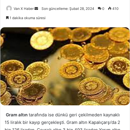
Bir
Van X Haber
Son güncelleme: Şubat 28, 2024
0
410
e-
1 dakika okuma süresi
posta
göndermek
Gram altın
tarafında ise dünkü geri çekilmeden kaynaklı
15 liralık bir kayıp gerçekleşti. Gram altın Kapalıçarşı’da 2
bin 126 liradan, Çeyrek altın 3 bin 493 liradan Yarım altın