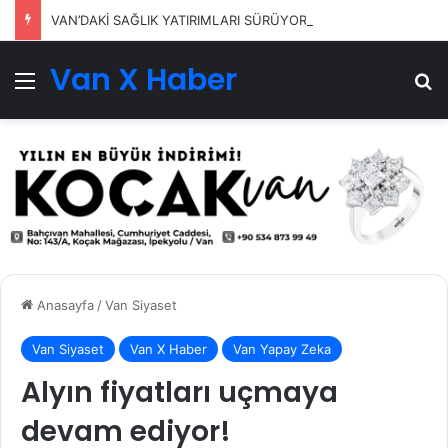
VAN’DAKİ SAĞLIK YATIRIMLARI SÜRÜYOR
Van X Haber
Menü
Ar
Anasayfa
/
Van Siyaset
Van Siyaset
Van X Haber
Van Yapay Zeka
Alyın fiyatları uçmaya
devam ediyor!