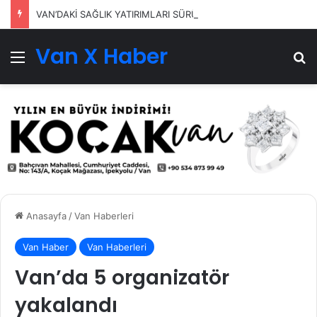
VAN’DAKİ SAĞLIK YATIRIMLARI SÜRÜYOR
Van X Haber
Menü
Ar
Anasayfa
/
Van Haberleri
Van Haber
Van Haberleri
Van’da 5 organizatör
yakalandı