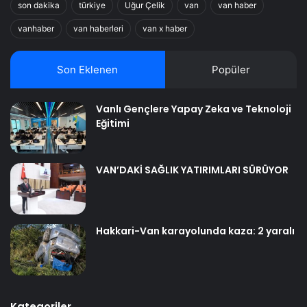
son dakika
türkiye
Uğur Çelik
van
van haber
vanhaber
van haberleri
van x haber
Son Eklenen
Popüler
Vanlı Gençlere Yapay Zeka ve Teknoloji
Eğitimi
VAN’DAKİ SAĞLIK YATIRIMLARI SÜRÜYOR
Hakkari-Van karayolunda kaza: 2 yaralı
Kategoriler