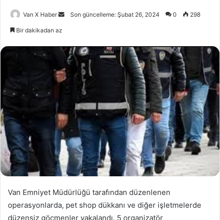
Bir
Van X Haber
Son güncelleme: Şubat 26, 2024
0
298
e-
Bir dakikadan az
posta
göndermek
Van Emniyet Müdürlüğü tarafından düzenlenen
operasyonlarda, pet shop dükkanı ve diğer işletmelerde
düzensiz göçmenler yakalandı. 5 organizatör