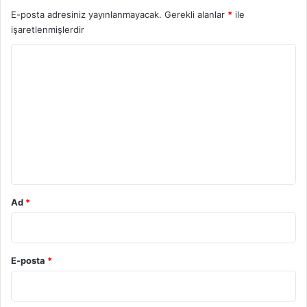
E-posta adresiniz yayınlanmayacak.
Gerekli alanlar
*
ile
işaretlenmişlerdir
Y
o
r
u
m
*
Ad
*
E-posta
*