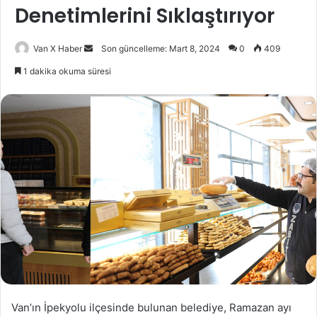
Denetimlerini Sıklaştırıyor
Bir
Van X Haber
Son güncelleme: Mart 8, 2024
0
409
e-
1 dakika okuma süresi
posta
göndermek
Van’ın İpekyolu ilçesinde bulunan belediye, Ramazan ayı