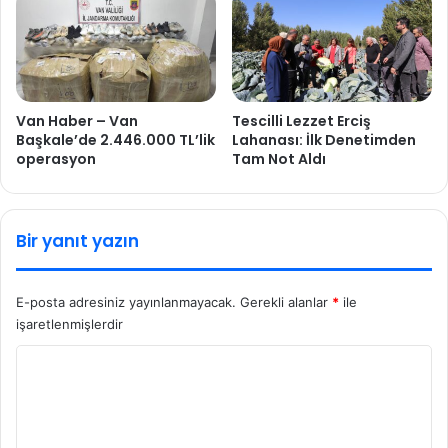
Van Haber – Van
Tescilli Lezzet Erciş
Başkale’de 2.446.000 TL’lik
Lahanası: İlk Denetimden
operasyon
Tam Not Aldı
Bir yanıt yazın
E-posta adresiniz yayınlanmayacak.
Gerekli alanlar
*
ile
işaretlenmişlerdir
Y
o
r