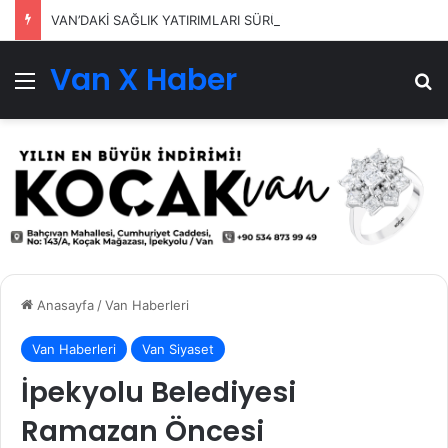
VAN’DAKİ SAĞLIK YATIRIMLARI SÜRÜYOR
Van X Haber
Menü
Ar
Anasayfa
/
Van Haberleri
Van Haberleri
Van Siyaset
İpekyolu Belediyesi
Ramazan Öncesi