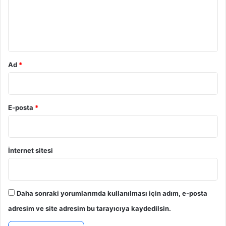
u
m
*
Ad
*
E-posta
*
İnternet sitesi
Daha sonraki yorumlarımda kullanılması için adım, e-posta
adresim ve site adresim bu tarayıcıya kaydedilsin.