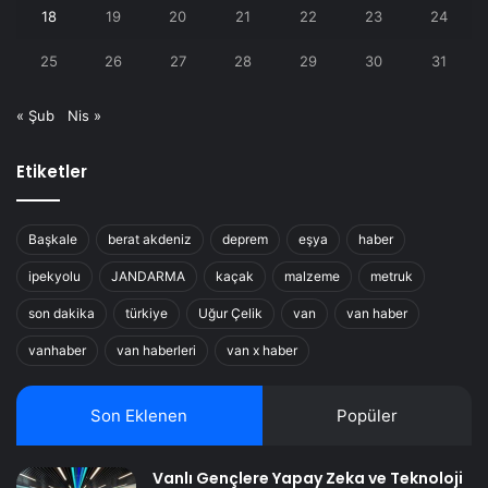
18
19
20
21
22
23
24
25
26
27
28
29
30
31
« Şub
Nis »
Etiketler
Başkale
berat akdeniz
deprem
eşya
haber
ipekyolu
JANDARMA
kaçak
malzeme
metruk
son dakika
türkiye
Uğur Çelik
van
van haber
vanhaber
van haberleri
van x haber
Son Eklenen
Popüler
Vanlı Gençlere Yapay Zeka ve Teknoloji