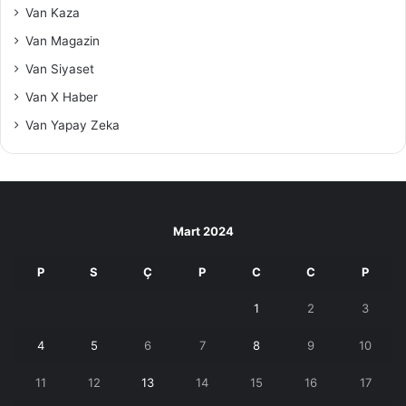
Van Kaza
Van Magazin
Van Siyaset
Van X Haber
Van Yapay Zeka
Mart 2024
P
S
Ç
P
C
C
P
1
2
3
4
5
6
7
8
9
10
11
12
13
14
15
16
17