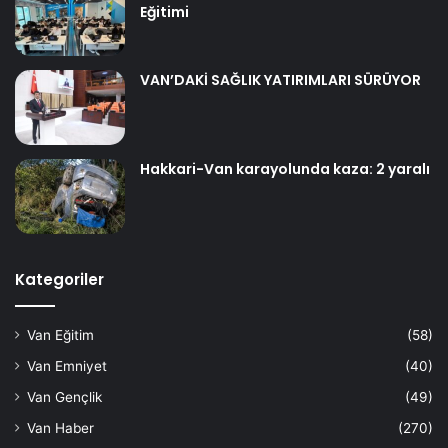
Eğitimi
VAN’DAKİ SAĞLIK YATIRIMLARI SÜRÜYOR
Hakkari-Van karayolunda kaza: 2 yaralı
Kategoriler
Van Eğitim
(58)
Van Emniyet
(40)
Van Gençlik
(49)
Van Haber
(270)