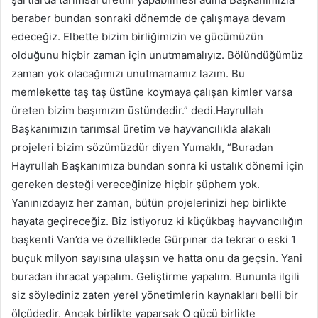
beraber bundan sonraki dönemde de çalışmaya devam
edeceğiz. Elbette bizim birliğimizin ve gücümüzün
olduğunu hiçbir zaman için unutmamalıyız. Bölündüğümüz
zaman yok olacağımızı unutmamamız lazım. Bu
memlekette taş taş üstüne koymaya çalışan kimler varsa
üreten bizim başımızın üstündedir.” dedi.Hayrullah
Başkanımızın tarımsal üretim ve hayvancılıkla alakalı
projeleri bizim sözümüzdür diyen Yumaklı, “Buradan
Hayrullah Başkanımıza bundan sonra ki ustalık dönemi için
gereken desteği vereceğinize hiçbir şüphem yok.
Yanınızdayız her zaman, bütün projelerinizi hep birlikte
hayata geçireceğiz. Biz istiyoruz ki küçükbaş hayvancılığın
başkenti Van’da ve özelliklede Gürpınar da tekrar o eski 1
buçuk milyon sayısına ulaşsın ve hatta onu da geçsin. Yani
buradan ihracat yapalım. Geliştirme yapalım. Bununla ilgili
siz söylediniz zaten yerel yönetimlerin kaynakları belli bir
ölçüdedir. Ancak birlikte yaparsak O gücü birlikte