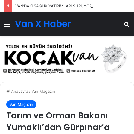
VAN’DAKİ SAĞLIK YATIRIMLARI SÜRÜYOR
Van X Haber
Menü
Ar
Anasayfa
/
Van Magazin
Van Magazin
Tarım ve Orman Bakanı
Yumaklı’dan Gürpınar’a