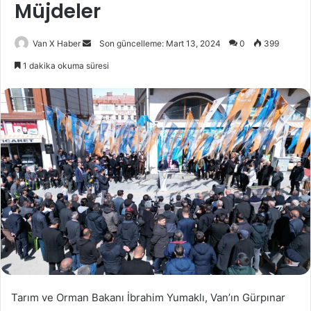
Müjdeler
Bir
Van X Haber
Son güncelleme: Mart 13, 2024
0
399
e-
1 dakika okuma süresi
posta
göndermek
Tarım ve Orman Bakanı İbrahim Yumaklı, Van’ın Gürpınar