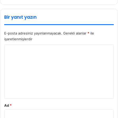
Bir yanıt yazın
E-posta adresiniz yayınlanmayacak.
Gerekli alanlar
*
ile
işaretlenmişlerdir
Y
o
r
u
m
*
Ad
*