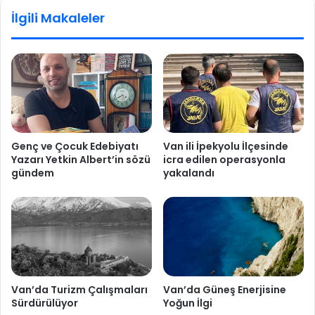
İlgili Makaleler
Genç ve Çocuk Edebiyatı
Van ili İpekyolu İlçesinde
Yazarı Yetkin Albert’in sözü
icra edilen operasyonla
gündem
yakalandı
Van’da Turizm Çalışmaları
Van’da Güneş Enerjisine
Sürdürülüyor
Yoğun İlgi